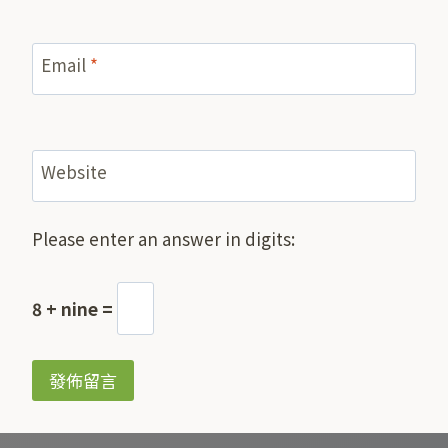
Email
*
Website
Please enter an answer in digits:
8 + nine =