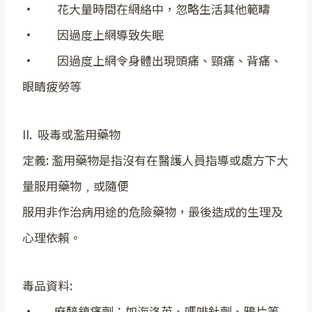
· 花大量時間在網絡中，忽略生活其他範疇
· 因過度上網導致失眠
· 因過度上網令身體出現頭痛、頸痛、背痛、
眼睛疲勞等
II. 吸毒或濫用藥物
定義: 濫用藥物是指沒有在醫護人員指導或處方下大
量服用藥物﹐或隨便
服用非作治病用途的危險藥物，最後造成的生理及
心理依賴。
毒品資料:
· 麻醉鎮痛劑：如海洛英、嗎啡針劑、鴉片等