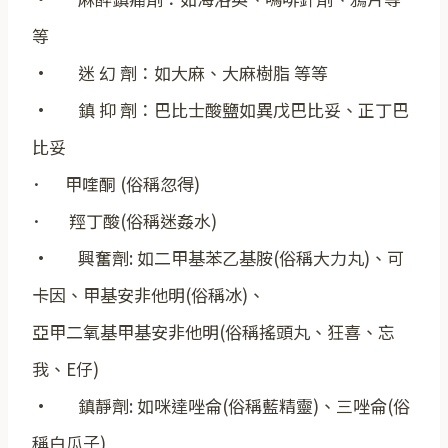
等
· 迷 幻 劑：如大麻、大麻樹脂 等等
· 鎮 抑 劑：巴比士酸鹽如異戊巴比妥、正丁巴
比妥
･ 甲喹酮 (俗稱忽得)
･ 羥丁酸(俗稱迷姦水)
· 興奮劑: 如二甲基苯乙基胺(俗稱大力丸)、可
卡因、甲基安非他明(俗稱冰)、
亞甲二氧基甲基安非他明(俗稱搖頭丸、狂喜、忘
我、E仔)
· 鎮靜劑: 如咪達唑侖(俗稱藍精靈)、三唑侖(俗
稱白瓜子)