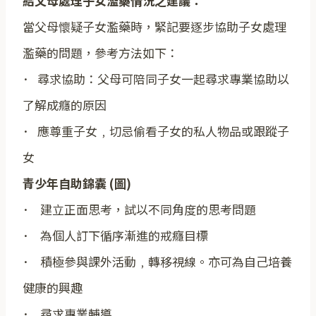
給父母處理子女濫藥情況之建議：
當父母懷疑子女濫藥時，緊記要逐步協助子女處理
濫藥的問題，參考方法如下：
･ 尋求協助：父母可陪同子女一起尋求專業協助以
了解成癮的原因
･ 應尊重子女﹐切忌偷看子女的私人物品或跟蹤子
女
青少年自助錦囊 (圖)
･ 建立正面思考，試以不同角度的思考問題
･ 為個人訂下循序漸進的戒癮目標
･ 積極參與課外活動﹐轉移視線。亦可為自己培養
健康的興趣
･ 尋求專業輔導