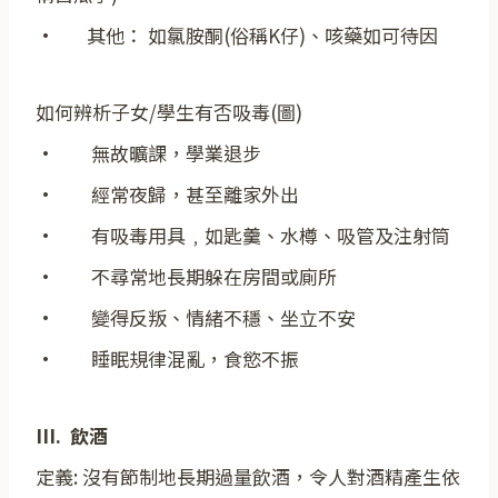
· 其他： 如氯胺酮(俗稱K仔)、咳藥如可待因
如何辨析子女/學生有否吸毒(圖)
· 無故曠課，學業退步
· 經常夜歸，甚至離家外出
· 有吸毒用具﹐如匙羹、水樽、吸管及注射筒
· 不尋常地長期躲在房間或廁所
· 變得反叛、情緒不穩、坐立不安
· 睡眠規律混亂，食慾不振
III. 飲酒
定義: 沒有節制地長期過量飲酒，令人對酒精產生依