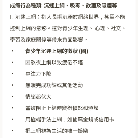
成癮行為種類
:
沉迷上網、吸毒、飲酒及吸煙等
I. 沉迷上網：指人長期沉溺於網絡世界﹐甚至不能
控制上網的意慾。這對青少年生理、 心理、社交、
學習及家庭關係等帶來負面影響。
·
青少年沉迷上網的徵狀 (圖)
· 因熬夜上網以致疲倦不堪
· 專注力下降
· 無暇完成功課或其他活動
· 情緒起伏大
· 當被阻止上網時變得憤怒和煩燥
· 用極端手法上網﹐如偷竊金錢或信用卡
· 把上網視為生活的唯一娛樂