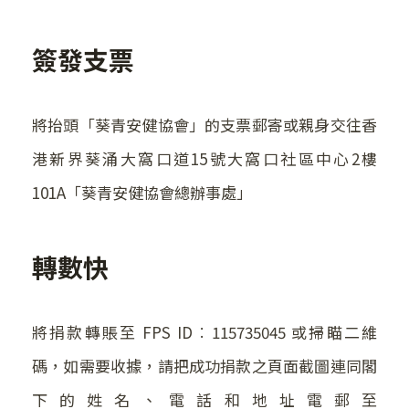
簽發支票
將抬頭「葵青安健協會」的支票郵寄或親身交往香
港新界葵涌大窩口道15號大窩口社區中心2樓
101A「葵青安健協會總辦事處」
轉數快
將捐款轉賬至 FPS ID︰115735045 或掃瞄二維
碼，如需要收據，請把成功捐款之頁面截圖連同閣
下的姓名、電話和地址電郵至