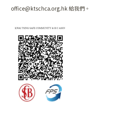
office@ktschca.org.hk 給我們。