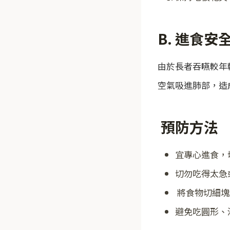
B. 進食安
由於長者吞嚥較年
空氣吸進肺部，造
預防方法
宜專心進食，
切勿吃得太急
將食物切細塊
避免吃圓形、