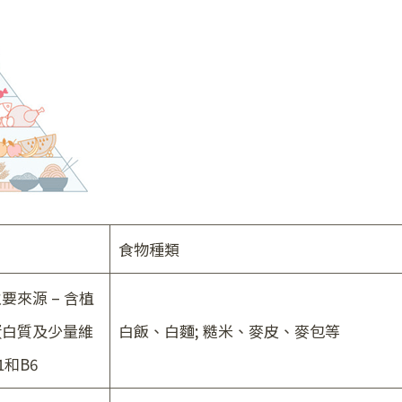
食物種類
要來源 – 含植
蛋白質及少量維
白飯、白麵; 糙米、麥皮、麥包等
1和B6