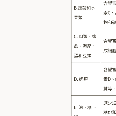
含豐
B.蔬菜和水
素C、
果類
物和
C. 肉類、家
含豐
禽、海產、
成細
蛋和豆類
含豐
D. 奶類
素D、
質等
減少
E. 油、糖 、
糖份