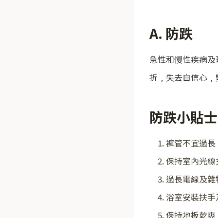
A.
防跌
急性和慢性疾病及
折﹐失去自信心﹐
防跌小貼士
褲管不宜過長
保持室內光線
過長電線及雜
浴室安裝扶手
保持地板乾爽