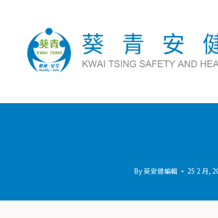
By
葵安健編輯
25 2 月, 2