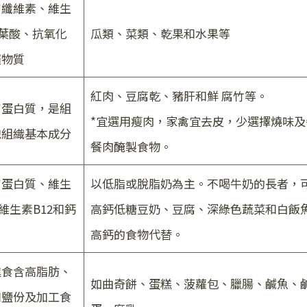
富纖維素、維生
葉酸、抗氧化
瓜類、菜類、乾果和水果等
礦物質
紅肉、豆腐乾、豬肝和鮮 腐竹等。
富蛋白質，是組
*宜選用瘦肉，家禽宜去皮，少選擇燒味及
胞組織基本成分
餐肉醃製食物。
富蛋白質、維生
以低脂或脫脂奶為主。不喝牛奶的長者，
維生素B12和鈣
高鈣低糖豆奶、豆腐、深綠色蔬菜和白飯
。
高鈣的食物代替。
進食含高脂肪、
如曲奇餅、蛋糕、菠蘿包、臘腸、鹹魚、
和鹽份及加工食