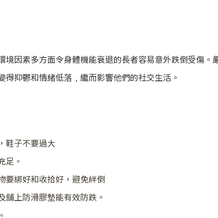
環境因素多方面令身體機能衰退的長者容易意外跌倒受傷。
變得抑鬱和情緒低落﹐繼而影響他們的社交生活。
，鞋子不要過大
充足。
物要綁好和收拾好，避免絆倒
及舖上防滑膠墊能有效防跌。
。