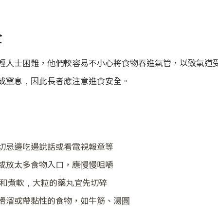
全
輕人士困難，他們較容易不小心將食物吞進氣管，以致氣道
成窒息﹐因此長者應注意進食安全。
切忌邊吃邊說話或看電視報章等
或放太多食物入口，應慢慢咀嚼
和煮軟﹐大粒的藥丸宜先切碎
滑溜或帶黏性的食物，如牛筋、湯圓